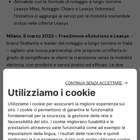
Attivabile con le formule di noleggio a lungo termine
Leasys Miles, Noleggio Chiaro e Leasys Unlimited,
l’iniziativa si aggiunge ai servizi per la mobilità sostenibile
inclusi nelle offerte Leasys
Milano, 8 marzo 2022 – Free2move eSolutions e Leasys
–
brand Stellantis e leader del noleggio a lungo termine in Italia
– siglano una nuova partnership che propone un’offerta in
grado di semplificare ai clienti la transizione verso la mobilità
elettrica, con prodotti e servizi pratici ed efficaci. Le due
società lanciano un innovativo voucher su base chilometrica
che garantisce una libertà di ricarica ancora più ampia alle
soluzioni di mobilità di Leasys.
Il voucher, rivolto sia alle aziende sia ai privati, comprende la
ricarica inclusa presso tutti i charging point della rete ALL-e
di Free2move eSolutions. Il servizio – disponibile con il
noleggio a lungo termine della Nuova 500 elettrica e delle
Jeep Renegade e Compass 4xe Plug-in Hybrid – permette di
includere nel canone un voucher di 8.500 km (pari a circa
1.115 kWh) per la citycar Fiat e di 3.000 km (pari a circa 680