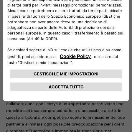
kWh) per i due modelli ibridi plug-in della gamma Jeep.
Il voucher, da utilizzare entro un anno dall’attivazione, è
attivabile con le formule di noleggio a lungo termine Leasys
Miles, Noleggio Chiaro e Leasys Unlimited. Un plus che si
aggiunge ai servizi Leasys dedicati alla mobilità sostenibile: la
Leasys e-Mobility Card, con cui ricaricare i veicoli
gratuitamente, presso la rete Leasys; i cavi per la ricarica
domestica e pubblica; il servizio di e-Parking.
Per usufruire del voucher basta registrarsi sul
sito publiccharging.all-e.com e procedere con l’attivazione.
Una volta conclusa, sarà possibile accedere all’app ALL-e,
così da individuare la colonnina più vicina e monitorare le
proprie sessioni di ricarica.
Per
Roberto Di Stefano
, CEO di Free2move eSolutions, “la
collaborazione con Leasys è un importante passo verso una
mobilità elettrica sempre più diffusa e accessibile a tutti. In
questo articolato e competitivo scenario la missione dei due
partner è eliminare ogni possibile preoccupazione per i clienti
e rendere più semplice e immediata la transizione, per