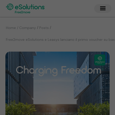
/
/
Home / Company
Posts
Free2move eSolutions e Leasys lanciano il primo voucher su base