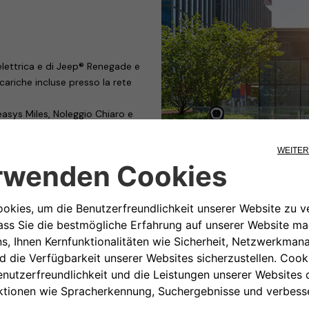
 elettrica e di Jeep® Renegade e
ariche incluse presso la rete
easys Miles, Noleggio Chiaro e
a mobilità sostenibile inclusi nelle
ys
– brand Stellantis e leader del
rtnership che propone un’offerta
obilità elettrica, con prodotti e
ovativo voucher su base
iù ampia alle soluzioni di
la ricarica inclusa presso tutti i
servizio – disponibile con il
lle Jeep Renegade e Compass 4xe