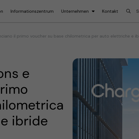
on
Informationszentrum
Unternehmen
Kontakt
iano il primo voucher su base chilometrica per auto elettriche e ib
ons e
primo
ilometrica
 e ibride