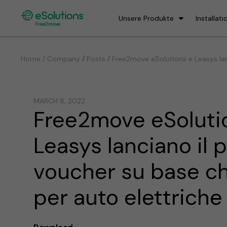
Unsere Produkte
Installati
/
/
Home / Company
Posts
Free2move eSolutions e Leasys lanc
MARCH 8, 2022
Free2move eSoluti
Leasys lanciano il 
voucher su base ch
per auto elettriche