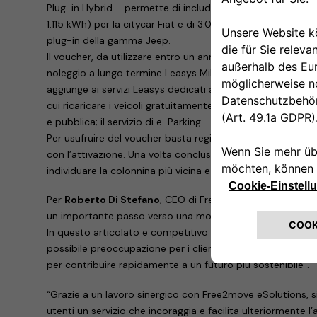
Plug-in Hybrid – permette di includere nel canone un vouc
1.115 kWh) per la citycar Fiat e di 3.000 km (pari a circa 6
plug-in della gamma Jeep.
Il voucher, da utilizzare entro un anno dall’attivazione, è a
noleggio a lungo termine Leasys Miles, Noleggio Chiaro e L
aggiunge ai servizi Leasys dedicati alla mobilità sostenibi
cui ricaricare i veicoli gratuitamente, presso la rete Leasys
e pubblica; il servizio di e-Parking.
Per usufruire del voucher basta registrarsi sul sito publi
con l’attivazione. Una volta conclusa, sarà possibile acced
individuare la colonnina più vicina e monitorare le proprie s
Per
Roberto Di Stefano
, CEO di Free2move eSolutions, “
un importante passo verso una mobilità elettrica sempre pi
In questo articolato e competitivo scenario la missione de
possibile preoccupazione per i clienti e rendere più sempl
per contribuire rapidamente a un futuro più sostenibile”.
“Grazie a un lavoro sinergico con Free2move eSolutions, si
utenti un servizio che incoraggia e facilita ulteriormente l