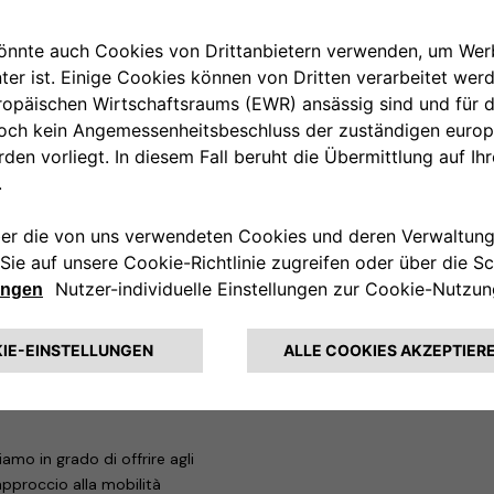
her di 8.500 km (pari a circa
80 kWh) per i due modelli ibridi
ttivabile con le formule di
easys Unlimited. Un plus che si
le: la Leasys e-Mobility Card, con
; i cavi per la ricarica domestica
ccharging.all-e.com e procedere
ere all’app ALL-e, così da
essioni di ricarica.
la collaborazione con Leasys è
ù diffusa e accessibile a tutti.
i due partner è eliminare ogni
ice e immediata la transizione,
amo in grado di offrire agli
’approccio alla mobilità