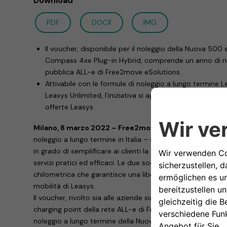
Download
PDF
DOCX
IMG
Il voucher, disponibile per il noleggio della Nuova 500
Compass 4xe Plug-in Hybrid, comprende un anno di ric
pubblica ALL-e di Free2move eSolutions.
Attivabile con le formule di noleggio a lungo termine L
Leasys Unlimited, l’iniziativa si aggiunge ai servizi per l
offerte Leasys
Milano, 8 marzo 2022 – Free2move eSolutions e Leas
noleggio a lungo termine in Italia – siglano una nuova pa
in grado di semplificare ai clienti la transizione verso la m
servizi pratici ed efficaci. Le due società lanciano un inn
chilometrica che garantisce una libertà di ricarica ancora p
mobilità di Leasys.
Il voucher, rivolto sia alle aziende sia ai privati, comprende 
charging point della rete ALL-e di Free2move eSolutions. Il 
noleggio a lungo termine della Nuova 500 elettrica e de