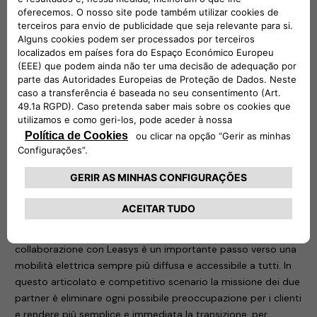
kWh) per i due modelli ibridi plug-in della gamma Jeep.
Il voucher, da utilizzare entro un anno dall’attivazione, è
attivabile con le formule di noleggio a lungo termine Leasys
Miles, Noleggio Chiaro e Leasys Unlimited. Un plus che si
aggiunge ai servizi Leasys dedicati alla mobilità sostenibile: la
Leasys e-Mobility Card, con cui ricaricare i veicoli
gratuitamente, presso la rete Leasys; i cavi per la ricarica
domestica e pubblica; il servizio di e-Parking.
Per usufruire del voucher basta registrarsi sul
sito publiccharging.all-e.com e procedere con l’attivazione.
Una volta conclusa, sarà possibile accedere all’app ALL-e,
così da individuare la colonnina più vicina e monitorare le
proprie sessioni di ricarica.
Per
Roberto Di Stefano
, CEO di Free2move eSolutions, “la
collaborazione con Leasys è un importante passo verso una
mobilità elettrica sempre più diffusa e accessibile a tutti. In
questo articolato e competitivo scenario la missione dei due
partner è eliminare ogni possibile preoccupazione per i clienti
e rendere più semplice e immediata la transizione, per