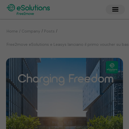
/
/
Home / Company
Posts
Free2move eSolutions e Leasys lanciano il primo voucher su base