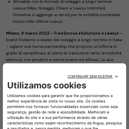
Attivabile con le formule di noleggio a lungo termine
Leasys Miles, Noleggio Chiaro e Leasys Unlimited,
l’iniziativa si aggiunge ai servizi per la mobilità sostenibile
inclusi nelle offerte Leasys
Milano, 8 marzo 2022 – Free2move eSolutions e Leasys
–
brand Stellantis e leader del noleggio a lungo termine in Italia
– siglano una nuova partnership che propone un’offerta in
grado di semplificare ai clienti la transizione verso la mobilità
elettrica, con prodotti e servizi pratici ed efficaci. Le due
società lanciano un innovativo voucher su base chilometrica
che garantisce una libertà di ricarica ancora più ampia alle
soluzioni di mobilità di Leasys.
Il voucher, rivolto sia alle aziende sia ai privati, comprende la
ricarica inclusa presso tutti i charging point della rete ALL-e
di Free2move eSolutions. Il servizio – disponibile con il
noleggio a lungo termine della Nuova 500 elettrica e delle
Jeep Renegade e Compass 4xe Plug-in Hybrid – permette di
includere nel canone un voucher di 8.500 km (pari a circa
1.115 kWh) per la citycar Fiat e di 3.000 km (pari a circa 680