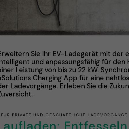
Erweitern Sie Ihr EV-Ladegerät mit der e
intelligent und anpassungsfähig für de
einer Leistung von bis zu 22 kW. Synchro
eSolutions Charging App für eine naht
der Ladevorgänge. Erleben Sie die Zukunf
Zuversicht.
FÜR PRIVATE UND GESCHÄFTLICHE LADEVORGÄNGE
ufladen: Entfesseln 