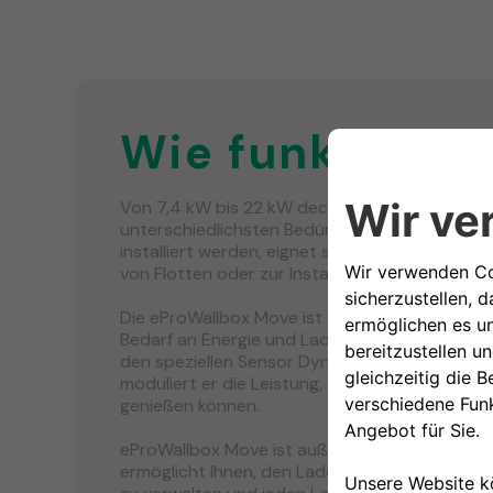
Wie funktionie
Von 7,4 kW bis 22 kW deckt die eProWallbox 
unterschiedlichsten Bedürfnisse ab. Sie kann
installiert werden, eignet sich aber auch her
von Flotten oder zur Installation auf Parkplätz
Die eProWallbox Move ist eine effiziente Ladest
Bedarf an Energie und Ladegeschwindigkeit an
den speziellen Sensor Dynamic Power Manageme
moduliert er die Leistung, damit Sie Ihr Zuhaus
genießen können.
eProWallbox Move ist außerdem intelligent und
ermöglicht Ihnen, den Ladevorgang direkt vo