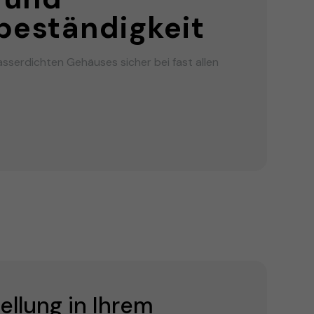
eständigkeit
sserdichten Gehäuses sicher bei fast allen
llung in Ihrem