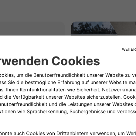
rt das?
Move die
 zum Aufladen zu Hause
vorragend zum Aufladen
en.
ation, die sich an Ihren
passt. Und wenn Sie
nt installieren,
e in vollen Zügen
 vernetzt. Es
n Ihrem Smartphone aus