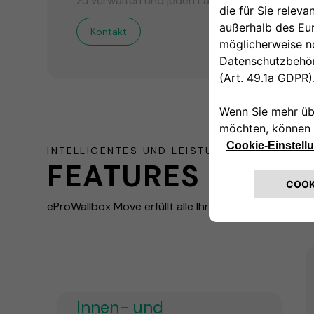
zu verwalten und jeden Ladevorgang zu über
Kontakt
INTELLIGENTES UND LEISTUNGSSTARKES LA
FEATURES
eProWallbox Move erfüllt alle Ihre Anforderungen
Innen- und