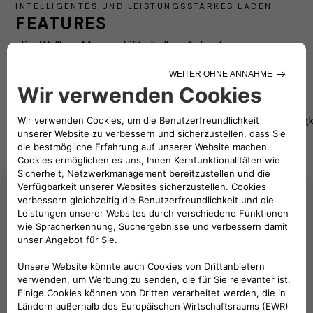
INTELLIGENTES UND LEISTUNGSSTARKES LADEN
FEATURES
eProWallbox Move erfüllt alle Ihre Anforderungen
Intelligent
Innen- und
Immer
und
Vielseitig
Außenbeständigkeit
verbunden
effizient