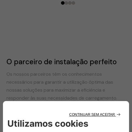
0
1
2
3
O parceiro de instalação perfeito
Os nossos parceiros têm os conhecimentos
necessários para garantir a utilização óptima das
nossas soluções para maximizar a eficiência e
responder às suas necessidades de carregamento.
Bélgica
França