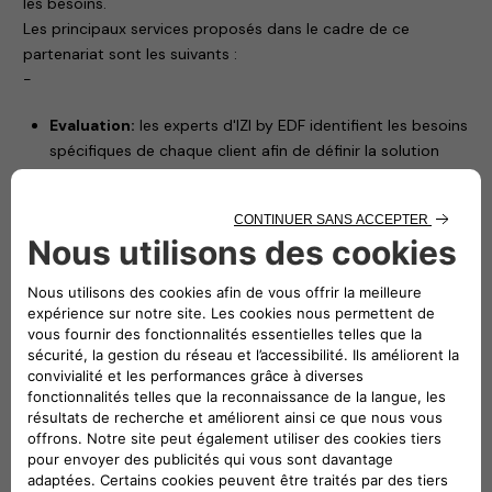
les besoins.
Les principaux services proposés dans le cadre de ce
partenariat sont les suivants :
-
Evaluation:
les experts d'IZI by EDF identifient les besoins
spécifiques de chaque client afin de définir la solution
technique la plus adaptée.
Devis sur mesure:
des propositions de prix
transparentes et personnalisées, en fonction de chaque
projet d’installation.
Installation professionnelle:
des électriciens certifiés
installent les solutions de recharge de Free2move
eSolutions, telles que l'eProWallbox Move, en garantissant
sécurité et performance.
« Nous sommes fiers de nous associer à Free2move
eSolutions, un acteur majeur de la mobilité électrique.
En combinant notre expertise en matière de services
d'installation de haute qualité avec leurs produits de