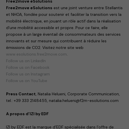
Free2move eSolutions
Free2move eSolutions
est une joint venture entre Stellantis
et NHOA, fondée pour soutenir et faciliter la transition vers la
mobilité électrique, en jouant un rôle actif dans la réalisation
d'une mobilité accessible et propre. Pour ce faire, elle
propose à un large éventail de consommateurs des services
innovants et sur mesure qui contribuent à réduire les
émissions de CO2. Visitez notre site web
www.esolutions.free2move.com
.
Follow us on LinkedIn
Follow us on Facebook
Follow us on Instagram
Follow us on YouTube
Press Contact
, Natalia Helueni, Corporate Communication,
tel.: +39 333 2148455, natalia.helueni@f2m-esolutions.com
A propos d’IZI by EDF
IZI by EDF est la marque d’EDF spécialisée dans l’offre de