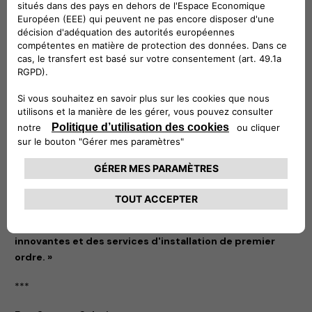
charge, ce partenariat accélérera l'adoption de la
mobilité électrique en France. Ensemble, nous rendons
le transport plus accessible et mieux adapté sur
l’ensemble du territoire »,
a déclaré Éric Plantive, Directeur
d'IZI by EDF
« Nous sommes ravis de nous associer à IZI by EDF, un
leader reconnu dans les services d'installation, pour
élargir l'accès à nos solutions de recharge en France », a
commenté Mathilde Lheureux, PDG de Free2move
eSolutions. « Cette collaboration reflète notre
engagement à rendre la recharge des Véhicules
Electriques simple et accessible à nos clients, en
soutenant la communauté croissante des conducteurs
de véhicules électriques avec des solutions fiables,
innovantes et des services d'installation de premier
ordre. »
***