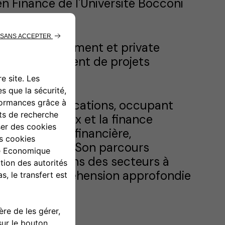
en Finance de l'Université Bocconi
 d’investissement et private
et le financement de projets
ie.
des télécommunications, occupant
és de capitaux et la finance
se en gestion financière,
t stratégique. Son parcours
expérience dans des secteurs à
nfère une compréhension approfondie
mmunications.