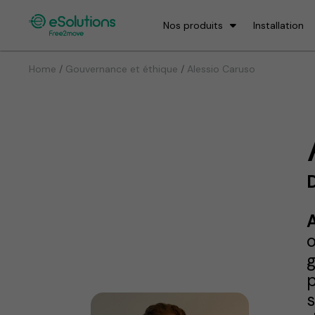
Nos produits
Installation
/
/
Home
Gouvernance et éthique
Alessio Caruso
o
g
p
s