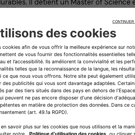
urables. Il détient un Master of Science 
e Milan.
lessio a commencé sa carrière en banque
quity, se spécialisant dans l'acquisition 
'énergie solaire et éolienne à travers l’Ital
ar la suite, il a évolué vers le secteur 
ivers postes de direction dans les march
’entreprise, où il a développé son experti
tructuration du capital et investissemen
rofessionnel est marqué par une solide 
orte intensité financière, ce qui lui co
es industries de l'énergie et des téléco