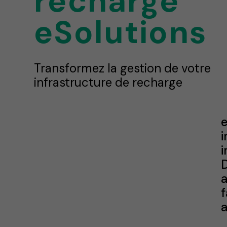
recharge
eSolutions
Transformez la gestion de votre
infrastructure de recharge
i
D
a
f
a