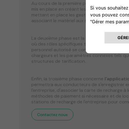
Au cours de la première phase de l'intégration,
mis en place en créant les codes de l'entrepris
mettant en place les gestionnaires de l'entrepr
associant le matériel aux sites de l'entreprise.
La deuxième phase est la création du
portail
où des rôles spécifiques tels que les gestionna
personnel autorisé se connectent pour configur
chargeurs et les paramètres connexes tels que 
structures de tarification.
Enfin, la troisième phase concerne
l'applicat
permettra aux conducteurs de s'enregistrer en
l'entreprise, d'associer la carte de recharge à le
méthodes de paiement si nécessaire et de loca
stations de recharge de l'entreprise pour co
Contactez nous