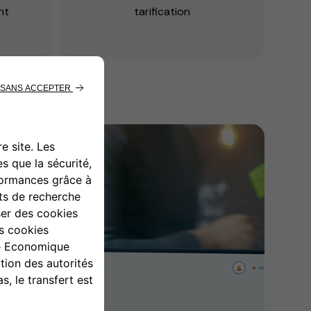
nt
tarification