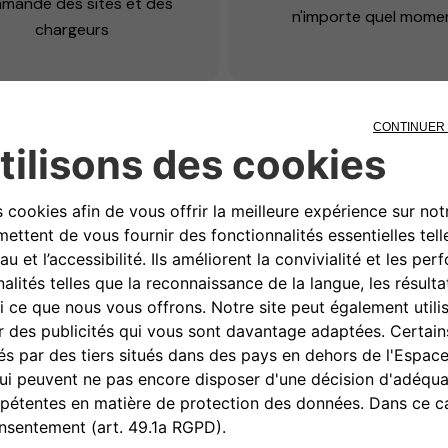
mande des sites et des
n'importe quel mome
chargeurs
 ?
e eSolutions
intègre de
ls et logiciels afin
e et aux conducteurs de
ficace
.