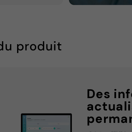
du produit
Des in
actual
perma