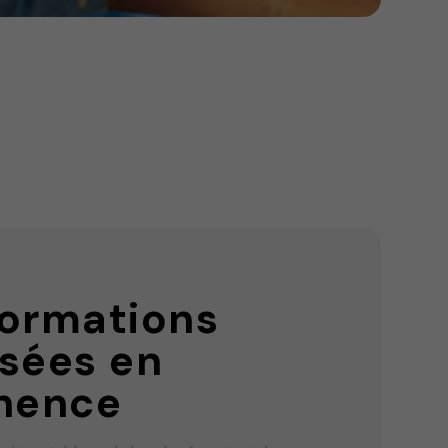
formations
isées en
nence