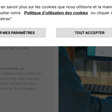
 le
back-office
est
e et de la société, en
ise et des sites, et en
 web de l'entreprise
,
ires de sites et le
er les sites, les
les tarifs et les
ion mobile
qui
 utilisant les codes de
ur profil, d'activer les
liser facilement les
mmencer à recharger.