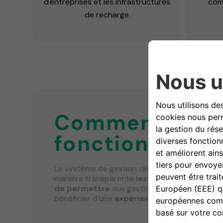
d'entreprises et les infrastructures
com
de recharge
Comment cela
fonctionne-t-il
Le système de gestion des points de recharg
manière transparente
les composants matérie
de permettre
aux gestionnaires d'entrepris
bénéficier d'une
expérience de recharge ef