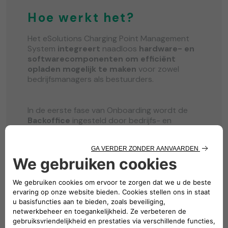
Hoe werkt het?
Het eSolutions Charging Point Management
System
integreert
naadloos
hardware- en
softwarecomponenten om efficiënt
opladen mogelijk te maken
voor zowel
bedrijfsmanagers als bestuurders.
In de eerste fase van Onboarding wordt de
Backoffice
ingesteld door bedrijfs- en
bedrijfscodes aan te maken, bedrijfs- en
sitemanagers in te stellen en hardware te
koppelen aan bedrijfslocaties.
Dan volgt de tweede fase met de creatie van
de
Corporate Web Portal
waar specifieke
rollen zoals Site Managers en bevoegd
personeel inloggen om sites, laders en
gerelateerde instellingen zoals tarieven en