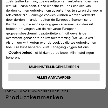
prijsstructuren te configureren.
Tot slot gaat de derde fase over de
mobiele
app
waarmee bestuurders zich kunnen
registreren met behulp van bedrijfscodes, de
Laadpas kunnen koppelen aan hun profiel,
indien nodig betaalmethoden kunnen
activeren en gemakkelijk bedrijfslaadstations
kunnen vinden om te beginnen met opladen.
Neem contact met ons op
IDEAAL VOOR WAGENPARKBEHEER
Productkenmerken