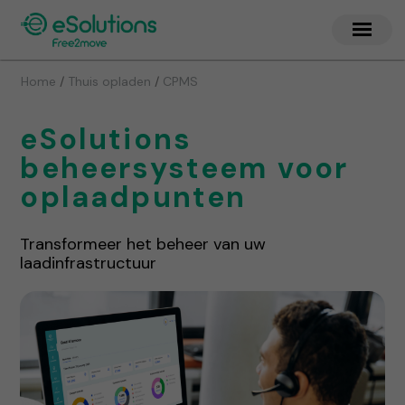
/
/
Home
Thuis opladen
CPMS
eSolutions
beheersysteem voor
oplaadpunten
Transformeer het beheer van uw
laadinfrastructuur