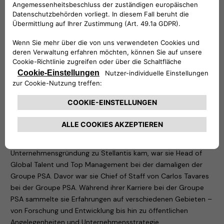
Free2move eSolutions auf die nächste Ebene zu bringen“,
kommentierte Carlalberto Guglielminotti, CEO der NHOA
Group. „Mathilde weiß, wie man Mitarbeiterinnen und
Mitarbeiter im perfekten Einklang mit der Kultur und den
Werten des Unternehmens motiviert. Ich bin überzeugt, dass
sie zusammen mit dem starken Management-Team von
Free2move eSolutions das Unternehmen in eine Richtung
führt, bei der sie sich auf die Herausforderungen der
Umsetzung konzentriert und unseren Stakeholdern hohe
Performance und langfristigen Wert liefert.“
Mathilde Lheureux kann auf mehr als 15 Jahre Erfahrung im
Automobilsektor verweisen. Bevor sie im Januar 2021 mit der
Unternehmensgründung zu Stellantis kam, war sie Head of
Global Talent und Top Management bei der damaligen der
Groupe PSA. Davor war sie Chief of Staff von Carlos Tavares
bei der Groupe PSA. Während ihrer Karriere bei der Groupe
PSA sammelte sie Erfahrungen auf verschiedenen Gebieten –
von Forschung und Entwicklung bis hin zu öffentlichen
Angelegenheiten und Unternehmensstrategie.