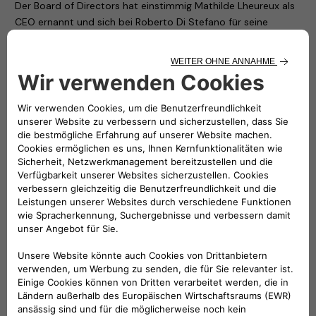
Der Board of Directors hat einstimmig Mathilde Lheureux als
CEO ernannt und sich bei Roberto Di Stefano für seine
großartige Arbeit in einem so komplexen Umfeld bedankt.
Roberto Di Stefano wird eine andere Position innerhalb des
Stellantis-Konzerns übernehmen.
„In ihrer neuen Rolle als CEO von Free2move eSolutions wird
Mathilde das Unternehmen dahingehend ausrichten, um
einen starken Beitrag zur Elektrifizierungsstrategie von
Stellantis
Dare Forward 2030
zu leisten. Ziel ist es,
Free2move eSolutions zu einem Akteur für nachhaltige und
profitable Ladelösungen zu machen“, sagte Brigitte
Courtehoux, CEO von Free2move und Mitglied des globalen
Executive Committees von Stellantis.
„Ich freue mich, Mathilde im Unternehmen willkommen zu
heißen. Es ist eine Ehre für mich, mit einer Managerin ihres
Ranges mit ausgewiesenen Erfolgen bei Wertschöpfung
zusammenzuarbeiten. Sie besitzt genau die
Führungsqualitäten, die das Unternehmen jetzt braucht, um