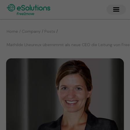
/
/
Home / Company
Posts
Mathilde Lheureux übernimmt als neue CEO die Leitung von Fre