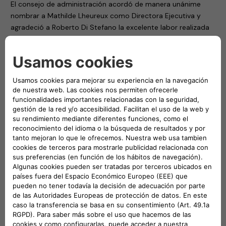
El consejo de administración acordó de manera unánime
nombrar a Mathilde Lheureux como Directora Ejecutiva y
agradeció a Roberto Di Stefano la excelente labor realizada
en un contexto tan complicado. Roberto Di Stefano asumirá
otro cargo en Stellantis.
“En su nueva función como CEO de Free2move eSolutions,
Mathilde liderará la compañía para contribuir fuertemente a
la estrategia de electrificación
Dare Forward 2030
de
Stellantis mediante la transformación de Free2move
eSolutions a un jugador clave en soluciones de carga
sustentables y rentables”, afirmó Brigitte Courtehoux, CEO
de Free2move y miembro del Global Executive Committee
de Stellantis.
“Quiero darle la bienvenida a Mathilde, es un honor para mí
trabajar al lado de una ejecutiva de su nivel, precedida por
una trayectoria excepcional de creación de valor y que
posee exactamente la capacidad administrativa que
necesita ahora mismo la compañía para situar a Free2move