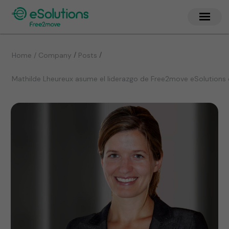
/
/
Home / Company
Posts
Mathilde Lheureux asume el liderazgo de Free2move eSolution