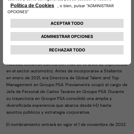
eSolutions en un nivel superior”, comentó Carlalberto
Guglielminotti, CEO de NHOA Group. “Mathilde sabe cómo
capacitar a la gente alineándose a la cultura y los valores de
la compañía. Estoy seguro de que, junto con el eficaz equipo
directivo de Free2move eSolutions, dirigirá la empresa
centrándose en los retos de ejecución y que ofrecerá un alto
rendimiento y valor a largo plazo a todas las partes
interesadas».
Mathilde Lheureux cuenta con más de 15 años de experiencia
en el sector automotriz. Antes de incorporarse a Stellantis
en enero de 2021, era Directora de Global Talent and Top
Management en Groupe PSA. Previamente ocupó el cargo de
Jefa de Personal de Carlos Tavares en Groupe PSA. Durante
su trayectoria en Groupe PSA consolidó una amplia y
diversificada experiencia que abarca desde I+D hasta
asuntos públicos y estrategia corporativa.
El nombramiento entrará en vigor el 1 de noviembre de 2022.