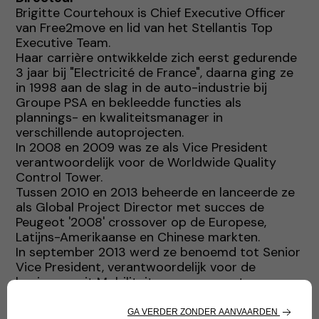
Brigitte Courtehoux is Chief Executive Officer
van Free2move en lid van het Stellantis Top
Executive Team.
Haar carrière ontwikkelde zich eerst gedurende
3 jaar bij "Electricité de France", daarna ging ze
in 1998 aan de slag in de auto-industrie bij
Groupe PSA en bekleedde functies als
plannings- en kwaliteitsmanager in
verschillende autoprojecten.
In 2008 en 2009 was ze als Vice President
verantwoordelijk voor de Worldwide Quality
Control Tower.
Tussen 2010 en 2013 beheerde en lanceerde ze
als Global Project Director met succes de
Peugeot '2008' crossover op de Europese,
Latijns-Amerikaanse en Chinese markten.
In september 2013 werd ze benoemd tot Senior
Vice President, verantwoordelijk voor de
business unit Mobiliteit en aanverwante
diensten. In september 2016 lanceerde ze het
merk Free2move.