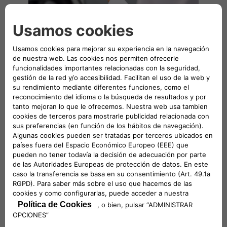
TARIFICACIÓN EMPRESARIAL
Carga fácil en todas
partes
Desbloquea soluciones de carga sin fisuras
adaptadas a tu negocio con la
aplicación
eSolutions Charging
. Disfruta de la
comodidad de cargar en cualquier lugar, ya
sea en movimiento o en las instalaciones de
tu empresa. Accede a una vasta red de más
de 690.000 puntos de recarga en 29 países
europeos, dotando a tu empresa de una
infraestructura de recarga fiable. Se integra
perfectamente con tus dispositivos