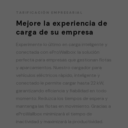
TARIFICACIÓN EMPRESARIAL
Mejore la experiencia de
carga de su empresa
Experimente lo último en carga inteligente y
conectada con eProWallbox: la solución
perfecta para empresas que gestionan flotas
y aparcamientos. Nuestro cargador para
vehículos eléctricos rápido, inteligente y
conectado le permite cargar hasta 22 kW,
garantizando eficiencia y fiabilidad en todo
momento. Reduzca los tiempos de espera y
mantenga las flotas en movimiento. Gracias a
eProWallbox minimizará el tiempo de
inactividad y maximizará la productividad.