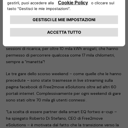
ottenuto la Certificazione Type Approved TÜV Rheinland,
rispettando i rigorosi standard di questo ente certificatore,
rendendo Free2move eSolutions uno dei produttori europei
di EVSE (Electric Vehicle Supply Equipment) più attenti alla
sicurezza del consumatore.
Complessivamente durante il campionato sono state 20 le
sessioni di ricarica, per oltre 10 mila kWh erogati, che hanno
permesso di percorrere qualcosa come 17 mila chilometri,
sempre a “manetta”!
Le tre gare dello scorso weekend – come quelle che le hanno
precedute – sono state trasmesse in live streaming sulla
pagina facebook di Free2move eSolutions oltre ad altri 60
portali internet. Complessivamente per ogni weekend di gare
sono stati oltre 70 mila gli utenti connessi .
“La scelta di essere partner della smart EQ fortwo e-cup –
ha spiegato Roberto Di Stefano, CEO di Free2move
eSolutions – è motivata dal fatto che la transizione verso la