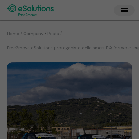
/
/
Home / Company
Posts
Free2move eSolutions protagonista della smart EQ fortwo e-cup c