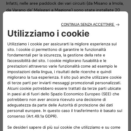
Infatti, nelle aree paddock dei vari circuiti (da Misano a Imola,
da Varano de’ Melegari a Magione) sono state installate 20
easyWallbox e 4 eProWallbox che hanno fornito tutta
l’energia necessaria.
easyWallbox è la soluzione ideale per ricaricare facilmente,
anche a casa, i veicoli elettrici o ibridi plug-in: è sufficiente
collegarla a una presa Schuko per utilizzarla fino a 2,4 kW, ma
con una installazione professionale è in grado di erogare una
potenza fino a 7 kW. È proprio in quest’ultima configurazione
che sono state ricaricate le smart fortwo del campionato.
Le eProWallbox sono la scelta perfetta per privati e per
gestire flotte e parcheggi pubblici. Infatti, è un dispositivo
intelligente, flessibile e connesso che funziona in sicurezza
fino a 22 kW. Grazie alle opzioni di connettività 4G/Wi-Fi e al
back-end, è possibile monitorare le sessioni di ricarica in
tutta comodità, grazie alla tecnologia di identificazione RFID
o tramite l’app dedicata eSolutions Charging. Infine, i
dispositivi di ricarica eProWallbox hanno recentemente