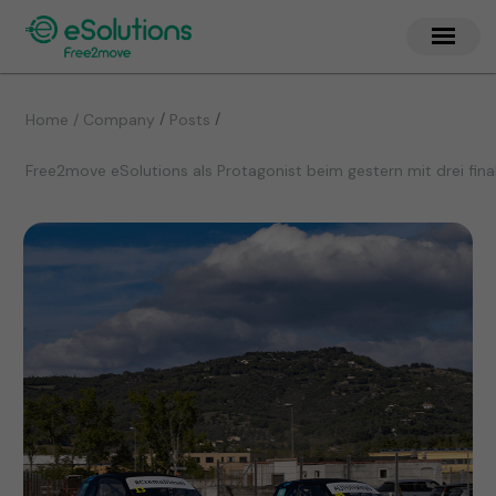
/
/
Home / Company
Posts
Free2move eSolutions als Protagonist beim gestern mit drei 