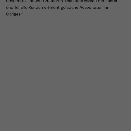
umkämpfte Rennen zu fahren. Das hohe Niveau der Fahrer
und für alle Runden effizient geladene Autos taten ihr
Übriges.“