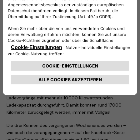
vernetztes Gerät, das bis zu 22 kW sicher funktioniert. Dank
der Konnektivitätsoption 4G/WLAN und dem Backend ist es
möglich, die Ladevorgänge ganz bequem zu überwachen.
Dazu kommt die Identifikationstechnologie RFID oder die App
für eSolutions Charging zum Einsatz. Zudem haben die
eProWallbox-Ladegeräte vor Kurzem die TÜV Rheinland
Typenzertifizierung erhalten und erfüllen damit die strengen
Standards dieser Zertifizierungsstelle. Damit wird Free2move
eSolutions zu einem EVSE-Hersteller (Electric Vehicle Supply
Equipment) in Europa, der sich mehr als alle anderen um die
Sicherheit seiner Kunden kümmert.
Während der Meisterschaft wurden insgesamt 20
Ladevorgänge mit mehr als 10.000 Kilowattstunden
Ladekapazität durchgeführt. Damit konnten rund 17.000
Kilometer zurückgelegt werden, immer mit Vollgas!
Die drei Rennen des vergangenen Wochenendes wurden –
wie auch die vorangegangenen – auf der Facebook-Seite
von Free2move eSolutions sowie auf 60 weiteren