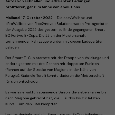
Autos von schnellen und effizienten Ladungen
profitieren, ganz im Sinne von eSolutions.
Mailand, 17. Oktober 2022
– Die easyWallbox und
eProWallbox von Free2move eSolutions waren Protagonisten
der Ausgabe 2022 des gestern zu Ende gegangenen Smart
EQ Fortwo E-Cups. Die 23 an der Meisterschaft
teilnehmenden Fahrzeuge wurden mit diesen Ladegeräten
geladen.
Der Smart E-Cup startete mit der Etappe von Vallelunga und
endete gestern mit drei Rennen mit doppelten Punkten
(Rennen auf der Strecke von Magione in der Nähe von
Perugia). Gabriele Torelli konnte dadurch die Meisterschaft
für sich entscheiden.
Es war eine wirklich spannende Saison, die sieben Fahrer bis
nach Magione gebracht hat, die – lautlos bis zur letzten
Kurve – um den Titel kämpften.
Lautlos deshalb, weil die Smart, die am E-Cup teilnahmen,