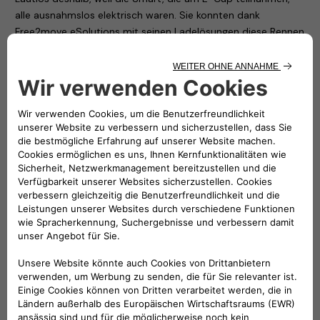
alle ausnahmslos elektrisch waren. Sie konnten dank
Free2move eSolutions mit seinen Ladelösungen diese Rennen
fahren und das Publikum begeistern.
In den Paddocks der verschiedenen Rennstrecken (von
Misano in Imola, über Varano de’ Melegari bis Magione)
wurden 20 easyWallbox und 4 eProWallbox installiert, die die
nötige Energie lieferten.
easyWallbox ist die ideale Lösung für problemloses Laden
von Elektro- und Plug-in-Hybridfahrzeugen, auch zu Hause:
Man muss das Auto einfach nur an den Schukostecker
anstecken , um ihn bis zu 2,4 kW zu nutzen. Mit einer
professionellen Installation ist die Wallbox in der Lage, bis zu
7 kW Strom zu liefern. Mit dieser Konfiguration wurden die
Smart Fortwo der Meisterschaft geladen.
Die eProWallbox ist die perfekte Wahl für den Privatkunden
und für die Verwaltung von Flotten und öffentlichen
Parkplätzen. Es handelt sich um ein intelligentes, flexibles und