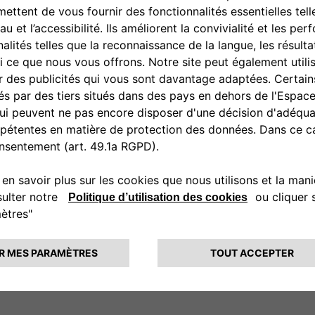
mprenant:
à distance ou sur place pour
proposer des solutions adaptées
de techniciens certifiés, experts
 échelle
uru a déjà démontré son succès
 dans cinq Administrations
, sous la supervision du Ministère
emporté par Stellantis après un
pact environnemental et social
u niveau national.
nergétique, Free2move eSolutions
 électrique, mais contribuent