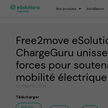
Nos produits
Installation
Free2move eSoluti
ChargeGuru unisse
forces pour souteni
mobilité électriqu
OCTOBER 22, 2024
Télécharger
PDF (EN