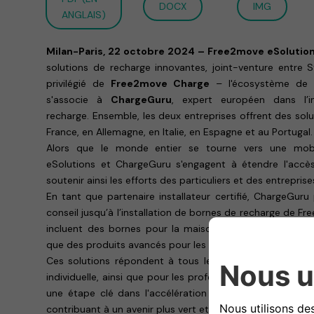
DOCX
IMG
ANGLAIS)
Milan-Paris, 22 octobre 2024 – Free2move eSolutio
solutions de recharge innovantes, joint-venture entre S
privilégié de
Free2move Charge
– l'écosystème de r
s'associe à
ChargeGuru
, expert européen dans l’ins
recharge. Ensemble, les deux entreprises offrent des so
France, en Allemagne, en Italie, en Espagne et au Portugal.
Alors que le monde entier se tourne vers une mobi
eSolutions et ChargeGuru s'engagent à étendre l'accès
soutenir ainsi les efforts des particuliers et des entrepris
En tant que partenaire installateur certifié, ChargeGuru
conseil jusqu’à l’installation de bornes de recharge de F
incluent des bornes pour la maison comme
easyWallb
que des produits avancés pour les flottes d’entreprise
Ces solutions répondent à tous les besoins de recharg
individuelle, ainsi que pour les professionnels et leurs f
une étape clé dans l'accélération de l'adoption des véh
contribuant à un avenir plus vert et durable.