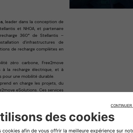
ns
, leader dans la conception de
tellantis et NHOA, et partenaire
echarge 360° de Stellantis –
tallation d'infrastructures de
lutions de recharge complètes en
lité zéro carbone, Free2move
 à la recharge électrique, et à
es pour une mobilité durable.
 prend en charge les projets, du
ree2move eSolutions. Ces services
ox
et
eProWallbox Move
, ainsi
s comme
eProWallbox
.
e, pour les résidents en maison
lottes. Cette collaboration marque
icules électriques (VE) tout en