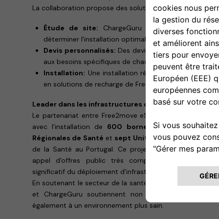
La collaboration propose des solutions clés en main, co
Étude de site:
ChargeGuru réalise une analyse 
déterminer l'installation optimale et sécurisée.
Devis personnalisés:
Des devis sur-mesure afin de 
aux besoins spécifiques de chaque client.
Installation:
Une installation réalisée par une équipe 
en solutions de recharge de Free2move eSolutions.
Leader dans les infrastructures de recharge à grande
Le partenariat entre Free2move eSolutions et ChargeG
avec l’installation de
600 bornes eProWallbox Move
Régionales de Santé
et
sept Unités Locales de Santé
de la Santé au Portugal. Ce projet à grande échelle, r
appel d'offres public très compétitif, souligne l’im
significatif du déploiement d'infrastructures de recharge a
En soutenant le secteur de la santé dans sa transition é
et ChargeGuru soutiennent non seulement la mobilité
également à un environnement plus sain.