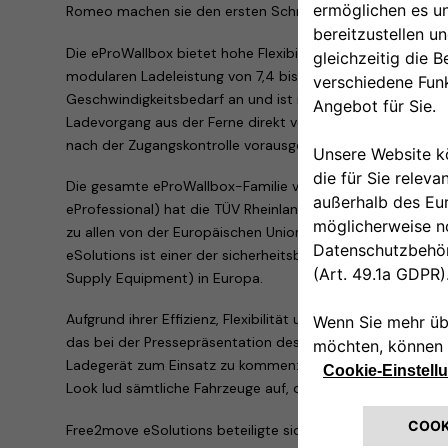
Romeo machen sie den ersten Schritt dieses wichtigen Ü
Die eProWallbox bietet hohe Flexibilität in Bezug auf Funkt
modularen Ladeleistung von 7,4 bis 22 kW passt sich das
Geschwindigkeitsbedarf an und ist ideal für alle Einsatza
Ladevorgang aus der Ferne direkt vom Smartphone aus ve
nach der Zugangskontrolle vorausgesetzt.
Die gesamte eProWallbox-Familie von Ladegeräten (ePro
eProfessional) hat die TÜV Rheinland Type Approved-Zertif
zu allen von der Europäischen Union vorgeschriebenen Zert
eSolutions ist einer der sicherheitsbewusstesten Herstelle
Supply Equipment) in Europa.
Aufgrund ihrer Effizienz, Flexibilität und Qualität wurde d
das bei der Pressepräsentation des neuen Tonale Plug-I
Ladegerät zum Einsatz zu kommen: Die eProWallbox im e
Look lud sämtliche Fahrzeuge auf, die für die Testfahrt g
Free2move eSolutions beteiligte sich an der internationa