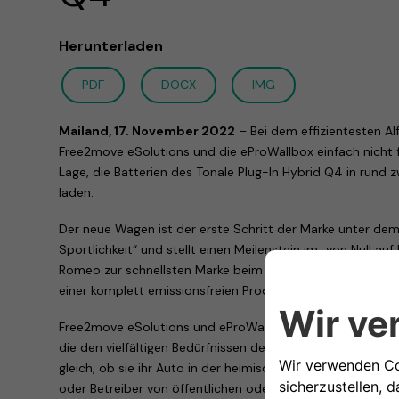
Herunterladen
PDF
DOCX
IMG
Mailand, 17. November 2022
– Bei dem effizientesten Al
Free2move eSolutions und die eProWallbox einfach nicht fe
Lage, die Batterien des Tonale Plug-In Hybrid Q4 in rund 
laden.
Der neue Wagen ist der erste Schritt der Marke unter de
Sportlichkeit“ und stellt einen Meilenstein im „von Null auf
Romeo zur schnellsten Marke beim Übergang von null elekt
einer komplett emissionsfreien Produktpalette im Jahr 2
Free2move eSolutions und eProWallbox bilden zusammen 
die den vielfältigen Bedürfnissen der unterschiedlichste
gleich, ob sie ihr Auto in der heimischen Garage auflade
oder Betreiber von öffentlichen oder privaten Parkplätzen