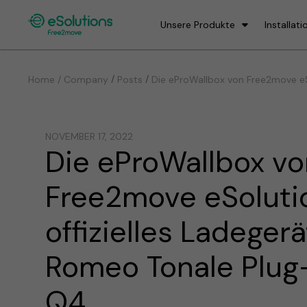
Unsere Produkte
Installati
/
/
Home / Company
Posts
Die eProWallbox von Free2move eSo
NOVEMBER 17, 2022
Die eProWallbox vo
Free2move eSoluti
offizielles Ladegerä
Romeo Tonale Plug
Q4