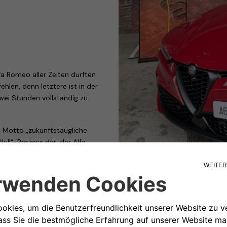
fa Romeo aller Zeiten durften
hlen, denn letztere ist in der
zwei Stunden vollständig zu
m Motto „zukunftstaugliche
 Null“-Prozess dar, der Alfa
rifizierten Autos (ab 2022) zu
027 machen wird.
eine Familie von Ladegeräten,
n Kunden gerecht werden. Ganz
n müssen, ob sie Fuhrparkmanager
 sind: gemeinsam mit Alfa