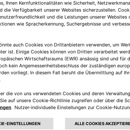
bergangs.
ionalität und Kosten. Mit einer
 Gerät an den Energie- und
rten. Außerdem kann der
rwaltet werden – Freischaltung
Wallbox, eProWallbox Move und
izierung erhalten, die zusätzlich
ifizierungen gilt. Free2move
r von EVSE (Electric Vehicle
ie eProWallbox auserkoren, um als
n Hybrid Q4 verwendete
leganten schwarzen Alfa Romeo-
enutzt wurden.
len Markteinführung des Tonale