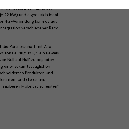
fahrzeuge und einer ePublic-
 in der Lage, zwei Fahrzeuge
je 22 kW) und eignet sich ideal
iner 4G-Verbindung kann es aus
Integration verschiedener Back-
 die Partnerschaft mit Alfa
en Tonale Plug-In Q4 ein Beweis
n Null auf Null‘ zu begleiten.
g einer zukunftstauglichen
eschneiderten Produkten und
leichtern und die es uns
n sauberen Mobilität zu leisten“.