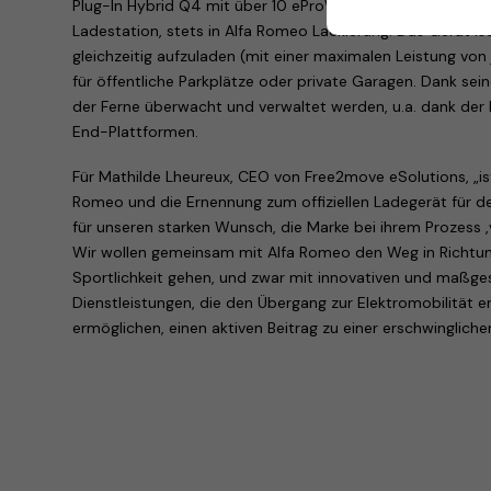
Plug-In Hybrid Q4 mit über 10 eProWallboxen für die Test
Ladestation, stets in Alfa Romeo Lackierung. Das Gerät ist
gleichzeitig aufzuladen (mit einer maximalen Leistung von 
für öffentliche Parkplätze oder private Garagen. Dank se
der Ferne überwacht und verwaltet werden, u.a. dank der 
End-Plattformen.
Für Mathilde Lheureux, CEO von Free2move eSolutions, „ist
Romeo und die Ernennung zum offiziellen Ladegerät für d
für unseren starken Wunsch, die Marke bei ihrem Prozess ‚vo
Wir wollen gemeinsam mit Alfa Romeo den Weg in Richtun
Sportlichkeit gehen, und zwar mit innovativen und maßg
Dienstleistungen, die den Übergang zur Elektromobilität er
ermöglichen, einen aktiven Beitrag zu einer erschwingliche