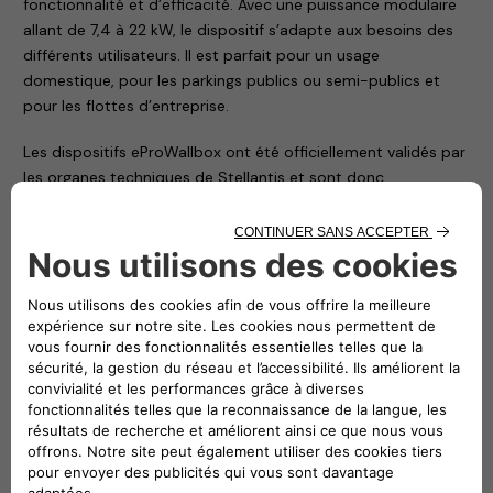
fonctionnalité et d’efficacité. Avec une puissance modulaire
allant de 7,4 à 22 kW, le dispositif s’adapte aux besoins des
différents utilisateurs. Il est parfait pour un usage
domestique, pour les parkings publics ou semi-publics et
pour les flottes d’entreprise.
Les dispositifs eProWallbox ont été officiellement validés par
les organes techniques de Stellantis et sont donc
parfaitement compatibles avec toutes les voitures
électriques et hybrides rechargeables du groupe. En plus de
toutes les attestations demandées par l’Union européenne,
et nécessaires pour que le produit soit présent sur les
différents marchés, eProWallbox a également obtenu la
certification « TÜV Rheinland Type Approved », prouvant que
le dispositif respecte les standards stricts de cet organisme
certificateur. Il est ainsi possible d’apposer le marquage «
Type Approved TÜV Rheinland » sur tous les produits de la
gamme.
Free2move eSolutions a plusieurs partenaires pour