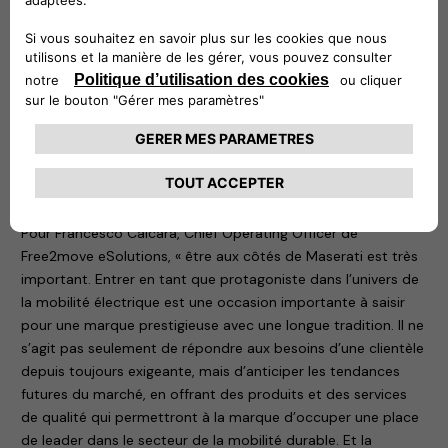
l’installation des dispositifs chez les concessionnaires
Maserati, dont TSG (leader européen des services
techniques pour la mobilité responsable, acteur clé de la
transition énergétique pour la mobilité en concevant,
construisant et entretenant tous types d’infrastructures de
distribution d’énergie pour la mobilité) et Telebit, groupe
opérant en tant qu’intégrateur de systèmes dans les
secteurs des télécommunications, des TIC et de la
technologie des installations.
Pour Francesco Calcara, Chief Operating Officer de
Free2move eSolutions, « être aux côtés de Maserati est très
important. Entrer en tant que protagoniste dans l’univers de
la mobilité électrique est une occasion importante à saisir
pour une marque prestigieuse avec une longue tradition. Il ne
s’agit pas seulement de répondre aux besoins d’une clientèle
depuis toujours exigeante, mais d’anticiper les tendances
futures du marché, en offrant des produits et des services
de qualité qui permettront à la marque d’occuper une place
de leader dans le secteur de la mobilité durable. Et la