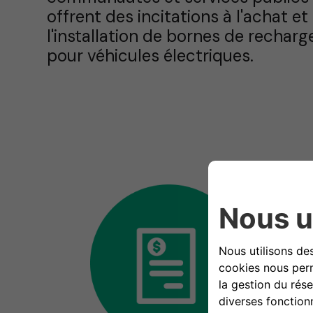
offrent des incitations à l'achat et
l'installation de bornes de recharg
pour véhicules électriques.