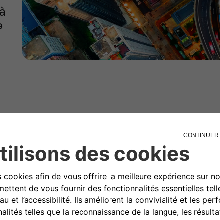
 à
e
Outil d'incitation
Découvrez comment les
programmes de ré
crédits d'impôt
rendent l'installation de vot
abordable.
Utilisez notre
outil d'incitation
pour découvri
disponibles dans votre état.
*Remarque : l'éligibilité à des programmes incitatifs spécifiqu