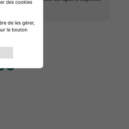
rgeur eSolutions.
ec