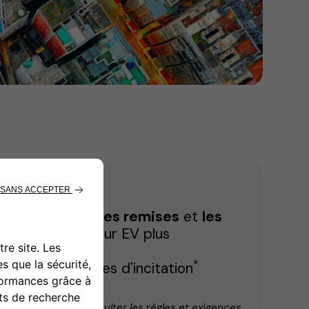
duction
locaux,
les remises
et
les
re propre chargeur EV plus
*
r les programmes d'incitation
es varie. Veuillez consulter les règles et exigences