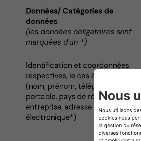
Données
/ Catégories de
données
(les données obligatoires sont
marquées d'un *)
Identification et coordonnées
respectives, le cas échéant
(nom, prénom, téléphone
portable, pays de résidence,
entreprise, adresse
électronique*)