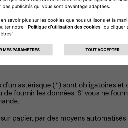
do
Veuillez consulter la politique en
co
matière de cookies pour obtenir
GD
des informations détaillées.
ex
co
'un astérisque (*) sont obligatoires et 
 de fournir les données. Si vous ne four
mande.
 sur papier, par des moyens automatisés 