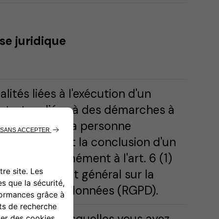
se juridique
alités liées à l'exécution d'un
ntrat ou liées à des démarches à
 demande de la personne
ncernée avant la conclusion d'un
ntrat conformément à l'art. 6 (1)
b) du règlement général sur la
otection des données (RGPD).
nalités pour lesquelles vous avez