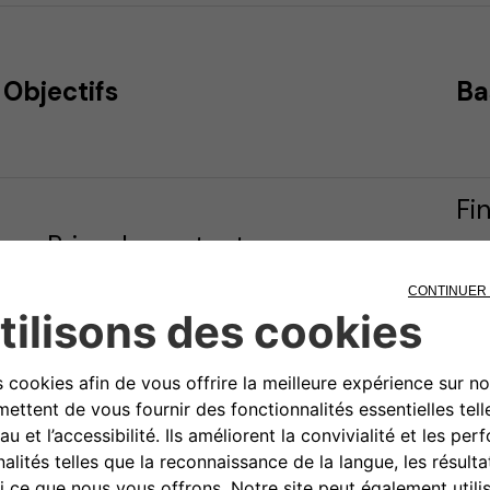
Objectifs
Ba
Fin
Prise de contact,
co
communication et traitement
la
des demandes
co
Désabonnement à la lettre
co
d'information
1 
pr
Fi