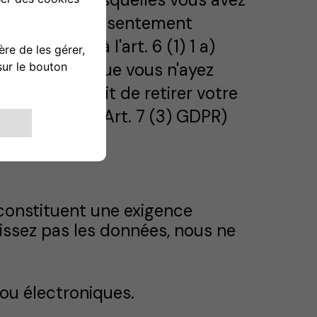
nné votre consentement
nformément à l'art. 6 (1) 1 a)
PR à moins que vous n'ayez
ercé votre droit de retirer votre
nsentement (Art. 7 (3) GDPR)
constituent une exigence
nissez pas les données, nous ne
ou électroniques.