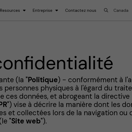
 Resources
Entreprise
Contactez nous
confidentialité
ante (la "
Politique
) - conformément à l'a
des personnes physiques à l'égard du tra
n de ces données, et abrogeant la direct
PR
") vise à décrire la manière dont les 
es et collectées lors de la navigation ou d
le "
Site web
").