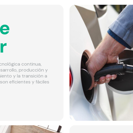
ue
r
cnológica continua,
esarrollo, producción y
ento y la transición a
son eficientes y fáciles