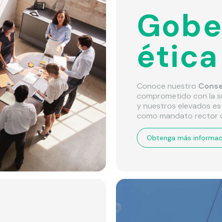
Gobe
ética
Conoce nuestro
Conse
comprometido con la su
y nuestros elevados es
como mandato rector d
Obtenga más informac