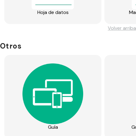
Hoja de datos
Man
Volver arriba
Otros
Guía
G