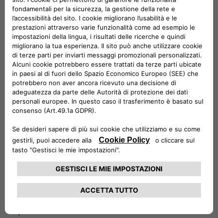
ambienti polifunzionali nei pressi dei grandi centri urbani –
dapprima in Italia quindi in Europa – capaci di fornire spazi di
lavoro o di svago al cliente finale, integrando la ricarica dei
veicoli con sistemi di accumulo green a energia rinnovabile in
grado di generare energia elettrica tramite pannelli
fotovoltaici per un reale ciclo di trasporto a zero emission.
Verranno inoltre installate le evolute colonnine Free2move
eSolutions in grado di ricaricare rapidamente veicoli
commerciali e vetture.
La collaborazione comprende anche nuove offerte congiunte
di Free2move eSolutions e Arcese per supportare in
modalità end-to-end le grandi aziende nei loro programmi di
elettrificazione delle proprie sedi, amplificando così l’effetto
positivo in termini di sostenibilità.
Un’alleanza strategica per Free2move eSolutions che da
giugno è fornitore di servizi di mobilità elettrica,
consentendo ai suoi clienti la ricarica pubblica in oltre 200
mila punti in tutta Europa e la futura estensione della
copertura anche in Nord America.