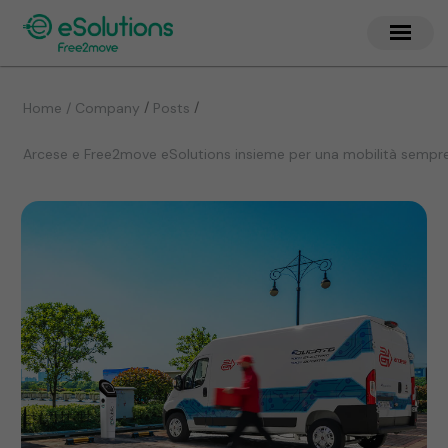
/
/
Home / Company
Posts
Arcese e Free2move eSolutions insieme per una mobilità sempre 