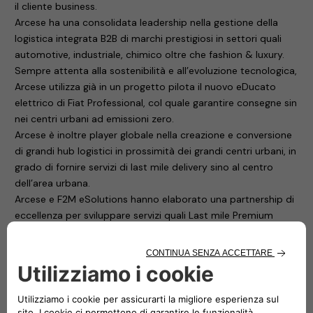
il cliente business.
Arcese ha una consolidata leadership nella gestione della
logistica integrata B2B di marchi prestigiosi in settori quali
automotive, industriale, chimico oltre che fashion & luxury.
Sempre attenta alla sostenibilità e all’evoluzione tecnologica,
Arcese utilizza già in un progetto pilota il nuovo eDucato
elettrico di Fiat Professional, col quale garantire consegne sin
nei centri urbani ad emissioni zero.
Arcese è inoltre player globale nella creazione e conversione
di grandi hub logistici in prossimità dei grandi centri urbani, in
grado di fornire servizi di last mile delivery sino al centro
dell’area urbana.
Arcese e F2M eSolutions hanno elaborato una partnership di
eccellenza per sviluppare servizi quali Last mile Premium
delivery a zero emissioni, con la quale garantire una
consegna per clienti che intendono legare il proprio marchio
a una logistica di qualità sostenibile a basso impatto
ambientale.
Le due aziende svilupperanno la creazione di hub di ricarica
multiveicolare sostenibili (vetture e veicoli commerciali) in