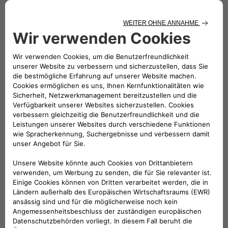
Plattform wurde entwickelt, um die
wachsende Nachfrage nach
Elektroauto-Infrastruktur zu
befriedigen und gleichzeitig ein
nahtloses Erlebnis zu bieten - egal
ob Sie als Privatperson Ihr Haus mit
Strom versorgen wollen oder als
Unternehmen eine kommerzielle
Ladelösung benötigen."
Hauptmerkmale der Free2move
eSolutions North America
eCommerce Plattform: