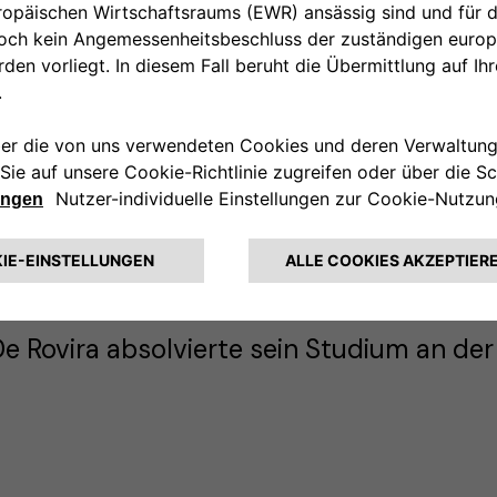
inancial Officer zu Opel Vauxhall und wu
on Opel Vauxhall.
m Jahr 2018 wurde er zum Group Chief Fi
leichzeitig Executive Vice President inn
lobal Executive Committee.
b 2018 verantwortete er außerdem die 
Gebrauchtwagen.
e Rovira absolvierte sein Studium an der