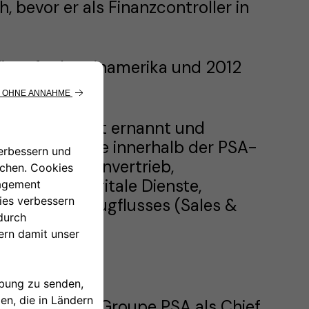
 bevor er als Finanzcontroller in
ficer für Lateinamerika und 2012
.
Vice President ernannt und
dene Bereiche innerhalb der PSA-
ebrauchtwagenvertrieb,
 CRM und digitale Dienste,
 des Fahrzeugflusses (Sales &
ler ernannt.
rnahme durch Groupe PSA als Chief