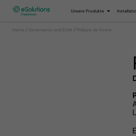
Unsere Produkte
Installati
/
/
Home
Governance und Ethik
Philippe de Rovira
P
A
L
E