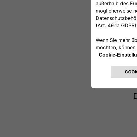
F
v
I
g
G
A
D