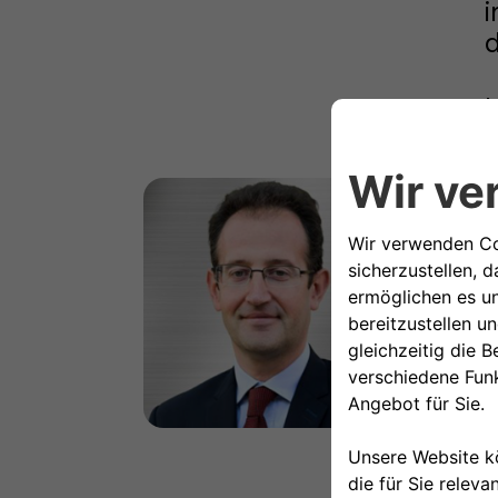
i
d
I
C
I
ü
V
N
O
I
I