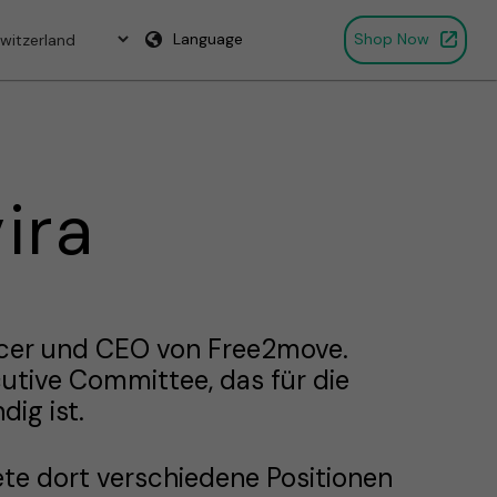
Language
Shop Now
ira
fficer und CEO von Free2move.
cutive Committee, das für die
dig ist.
te dort verschiedene Positionen