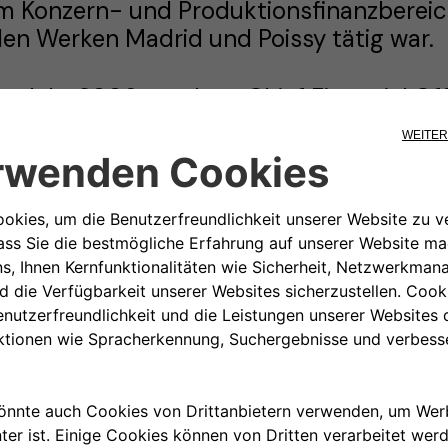
m Konzern- und Produktionsfinanzbereich,
en Werken Madrid und Poissy tätig war.
m Jahr 2009 wurde er Chief Financial Of
ontroller der Vertriebsabteilung von PSA
m Jahr 2013 wurde de Rovira zum Senior 
bernahm die Verantwortung für verschie
ertriebsabteilung, darunter B2B- und G
etzwerkentwicklung und Servicequalität,
Outbound-Logistik sowie das Management
perations Planning).
m Jahr 2015 wurde er zum Group Control
m Jahr 2017 wechselte er nach der Übe