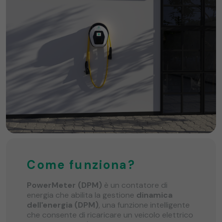
Come funziona?
PowerMeter (DPM)
è un contatore di
energia che abilita la gestione
dinamica
dell'energia (DPM)
, una funzione intelligente
che consente di ricaricare un veicolo elettrico