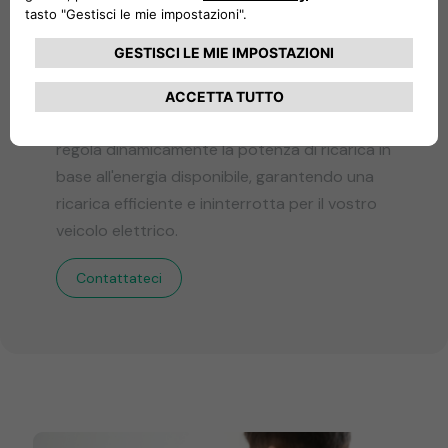
Gestione dinamica
dell'alimentazione (DPM)
L'avanzata tecnologia DPM di PowerMeter
regola dinamicamente la potenza di ricarica in
base all'energia disponibile, garantendo una
ricarica efficiente e ininterrotta per il vostro
veicolo elettrico.
Contattateci