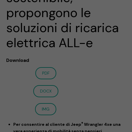
propongono le
soluzioni di ricarica
elettrica ALL-e
Download
PDF
DOCX
IMG
®
Per consentire al cliente di Jeep
Wrangler 4xe una
vera esperienza di mobilità senza pensieri,