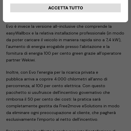
sistema di ricarica di facile utilizzo e installazione – dotato di
cavo integrato e la ricarica per 2.000 chilometri su una
copertura di oltre il 75 per cento delle colonnine in Italia.
Evo è invece la versione all-inclusive che comprende la
easyWallbox e la relativa installazione professionale (in modo
da poter caricare il veicolo in maniera rapida sino a 7,4 kW),
l’aumento di energia erogabile presso l’abitazione e la
fornitura di energia 100 per cento green grazie all’operatore
partner Wekiwi.
Inoltre, con Evo l’energia per la ricarica privata e
pubblica arriva a coprire 4.000 chilometri all’anno di
percorrenza, al 100 per cento elettrica. Con questo
pacchetto si usufruisce dell’incentivo governativo che
rimborsa il 50 per cento dei costi: la pratica sarà
completamente gestita da Free2move eSolutions in modo
da eliminare ogni preoccupazione al cliente, che pagherà
esclusivamente l’importo al netto dell’incentivo.