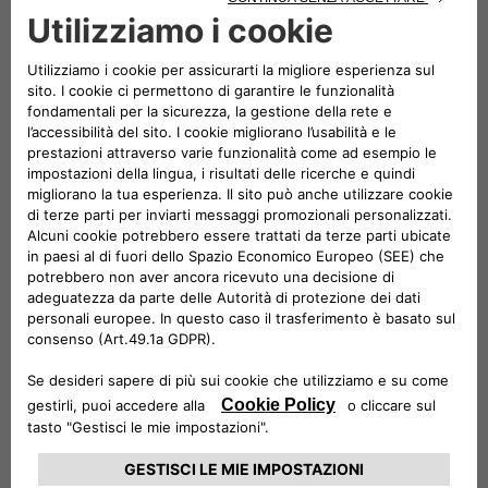
tecnicamente avanzata di sempre.
La nuova Jeep Wrangler 4xe offre un sistema di propulsione
ibrido plug-in che consente l’opzione di guida in modalità
full-electric a zero emissioni e un’autonomia che può
superare i 50 km nel ciclo urbano. Grazie all’unione delle
competenze di Jeep e di Free2move eSolutions (la joint
venture tra Stellantis e Engie EPS nata con l’obiettivo di
diventare leader a livello internazionale nella progettazione,
realizzazione e fornitura di prodotti e servizi per l’e-mobility)
nell’ambito delle offerte di ricarica ALL-e sono state create
soluzioni integrate con un unico obiettivo comune: la più
semplice e completa esperienza per il cliente.
Grazie a due pacchetti di mobilità, Basic ed Evo, il cliente di
Wrangler 4xe potrà ricaricare la sua vettura presso le
colonnine pubbliche e la propria abitazione con un unico
importo mensile.
Basic include la performante e sicura easyWallbox – il