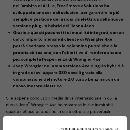
nell’ambito di ALL-e, Free2move eSolutions ha
sviluppato una serie di soluzioni per garantire la più
semplice gestione della ricarica elettrica della nuova
versione plug-in hybrid dell’icona Jeep
Grazie a questi pacchetti di mobilità integrati, con un
unico importo mensile il cliente di Wrangler 4xe
potrà ricaricare presso le colonnine pubbliche e la
propria abitazione, con l’obiettivo di rendere ancora
più completa l’esperienza di Wrangler 4xe
Jeep Wrangler nella sua versione 4xe plug-in hybrid è
in grado di sviluppare 380 cavalli grazie alla
combinazione del motore 2.0 turbo benzina con un
nuovo motore elettrico
Si è appena concluso il media drive internazionale in cui la
®
nuova Jeep
Wrangler 4xe ha mostrato le sue inimitabili
qualità nell’uso quotidiano in città oltre alle proverbiali
capacità off road: l’icona del marchio nella versione 4xe
plug-in hybrid è la più potente, efficiente, sostenibile e