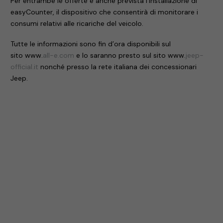
Per entrambe le offerte è anche prevista l’installazione di
easyCounter, il dispositivo che consentirà di monitorare i
consumi relativi alle ricariche del veicolo.
Tutte le informazioni sono fin d’ora disponibili sul
sito www.
all-e.com
e lo saranno presto sul sito www.
jeep-
official.it
nonché presso la rete italiana dei concessionari
Jeep.