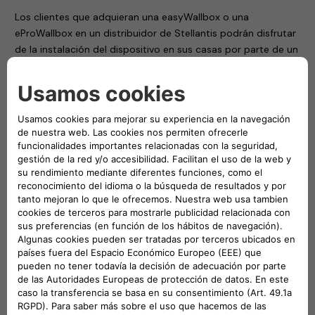
Los clientes que adquieran una easyWallbox o una
eProWallbox en un distribuidor de Stellantis podrán disfrutar
de la instalación del dispositivo en sus casas por parte de un
técnico de Allianz Partners. En virtud del acuerdo, Allianz
Partners se convierte en el proveedor de instalación de las
wallbox de Free2move eSolutions en Italia y Alemania, y, en
un futuro próximo, en otros países europeos.
Mathilde Lheureux, directora general de Free2Move
eSolutions, nos ha comentado: «Estamos encantados de
colaborar con Allianz Partners para la instalación de nuestras
wallbox vendidas por los distribuidores de Stellantis. Allianz
Partners es un socio fiable y experimentado que puede
acompañar a nuestros clientes en toda Italia. Puede
garantizar un proceso sencillo y directo para la instalación
de nuestros easyWallbox y eProWallbox, tanto en viviendas
unifamiliares como en bloques de apartamentos. Esta
colaboración supone un paso importante para llevar la
movilidad eléctrica a los hogares de nuestros clientes.