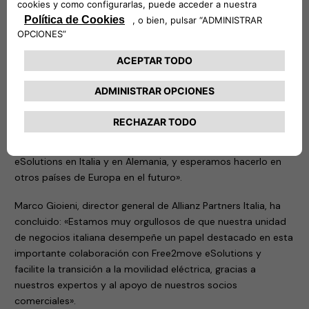
Laurent Floquet, CEO Mobility & Assistance de Allianz
Partners, ha añadido: «Estamos muy contentos de poner
nuestra red de electricistas experimentados a disposición de
Free2move eSolutions, uno de los líderes en soluciones y
servicios de carga. No solo queremos ser un socio de
confianza en la movilidad eléctrica, sino también acompañar
a los clientes a lo largo de todo el proceso “customer
journey” en el mundo EV, incluida la recarga doméstica.
Estamos encantados de colaborar con Free2move
eSolutions en Italia y en Alemania, y esperamos hacerlo en
otros países de Europa en el futuro».
Marco Gioieni, director general de Allianz Partners Italia, ha
concluido: «Estamos muy orgullosos de que nuestra unidad
de negocios italiana desempeñe un papel destacado en esta
importante colaboración con Free2move eSolutions y
facilite la transición a la movilidad eléctrica, gracias a
nuestros expertos y al apoyo de nuestros socios
comerciales».