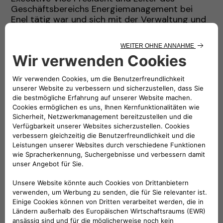
Geschäftsbereichs Energiemanagement bei
Enel tätig war und sich mit der Verwaltung und
Disposition des gesamten italienischen
Erzeugungsportfolios sowie mit dem Handel
von Rohstoffen auf den europäischen Märkten
befasst hatte.
Bevor er in die Stromerzeugungsbranche
eintrat, war er seit 1988 in verschiedenen
Bereichen des Netzes und der
Stromübertragungsleitungen tätig (Planung,
Bau, Kontrolle). Von 1984 bis 1987 war er bei der
ENI-Gruppe tätig, wo er sich mit der Planung
von Turbogaskraftwerken und dem
Auftragsmanagement (schlüsselfertige
Verträge) befasste.
Luigi Michi schloss 1983 sein Studium der
Elektrotechnik an der Universität Pisa mit "cum
laudae" ab. In den folgenden Jahren besuchte er
mehrere Programme für Führungskräfte
(Columbia University, Harvard, IESE).
Herr Michi ist verheiratet und hat drei Kinder. In